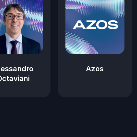
lessandro
Azos
Octaviani