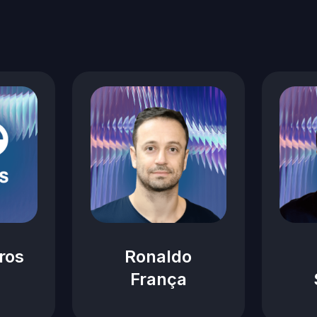
ros
Ronaldo
França