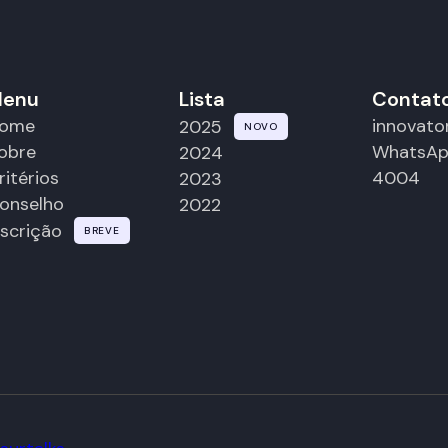
enu
Lista
Contat
ome
innovat
2025
NOVO
obre
WhatsAp
2024
ritérios
4004
2023
onselho
2022
nscrição
BREVE