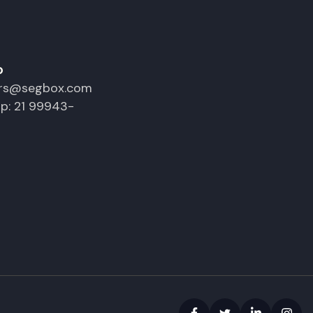
o
ors@segbox.com
p: 21 99943-