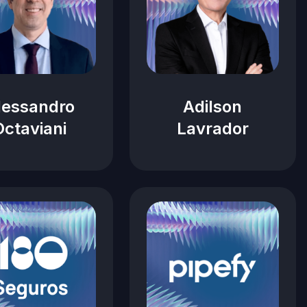
lessandro
Adilson
Octaviani
Lavrador