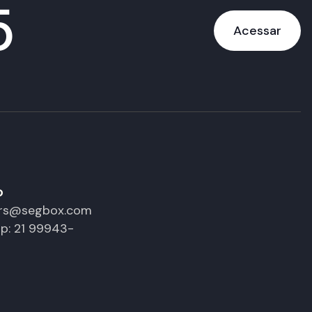
5
Acessar
o
ors@segbox.com
p: 21 99943-