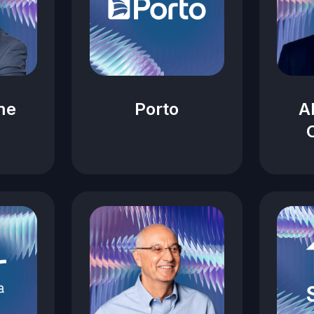
me
Porto
A