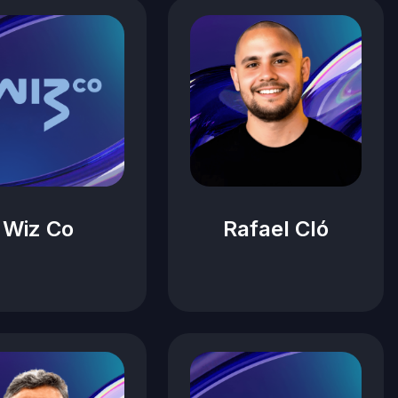
Wiz Co
Rafael Cló