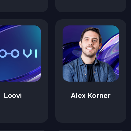
Loovi
Alex Korner