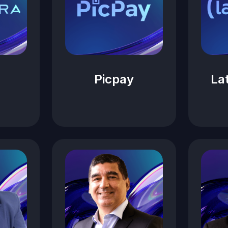
Picpay
La